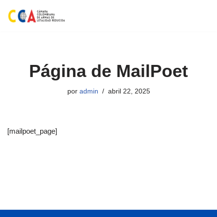
Saltar
al
contenido
Página de MailPoet
por
admin
abril 22, 2025
[mailpoet_page]